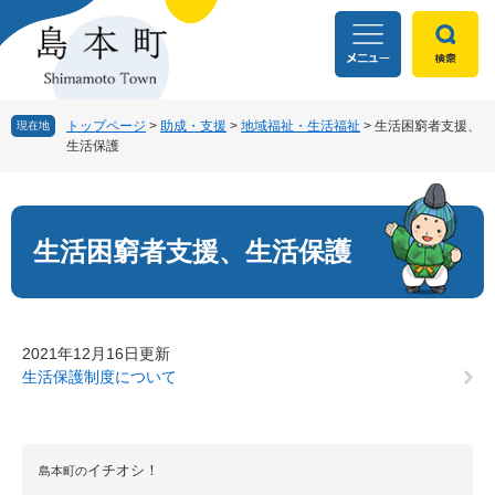
ペ
メ
ー
ニ
ジ
ュ
の
ー
先
を
頭
飛
トップページ
>
助成・支援
>
地域福祉・生活福祉
>
生活困窮者支援、
現在地
生活保護
で
ば
す
し
本
。
て
文
本
文
生活困窮者支援、生活保護
へ
2021年12月16日更新
生活保護制度について
イチオシ！
島本町の