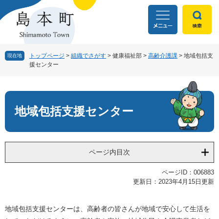
ペ
メ
ー
ニ
ジ
ュ
の
ー
先
を
頭
飛
トップページ
>
組織でさがす
>
健康福祉部
>
高齢介護課
>
地域包括支
現在地
援センター
で
ば
す
し
本
。
て
文
本
文
地域包括支援センター
へ
ページ内目次
ページID：006883
更新日：2023年4月15日更新
地域包括支援センターは、高齢者の皆さんが地域で安心して生活を