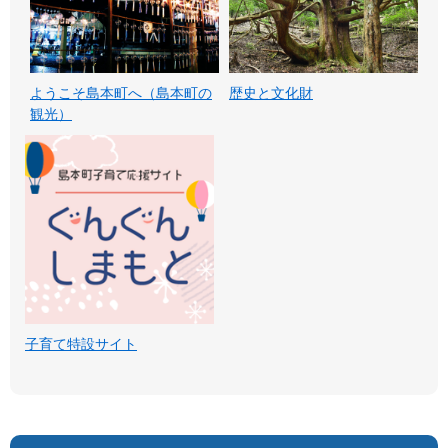
ようこそ島本町へ（島本町の
歴史と文化財
観光）
子育て特設サイト