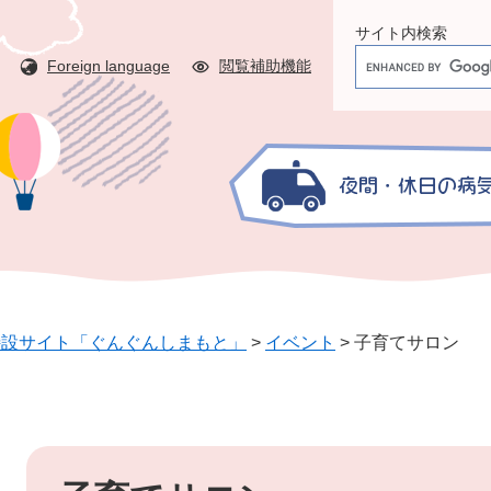
サイト内検索
G
Foreign language
閲覧補助機能
o
o
g
l
e
カ
ス
タ
ム
検
特設サイト「ぐんぐんしまもと」
>
イベント
>
子育てサロン
索
本
文