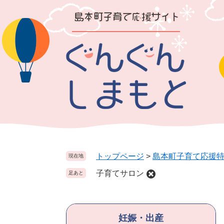
ペ
メ
ー
ニ
ジ
ュ
の
ー
先
を
頭
飛
で
ば
す
し
。
て
本
文
へ
トップページ
>
島本町子育て応援
現在地
子育てサロン
足あと
妊娠・出産