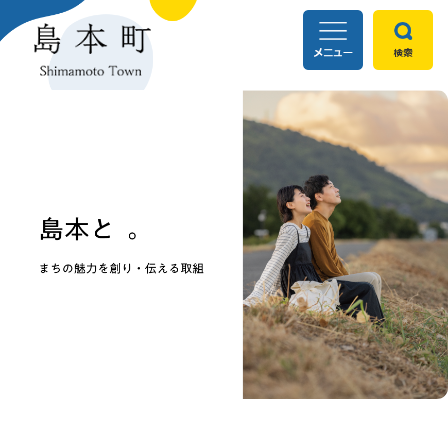
ペ
メ
ー
ニ
ジ
ュ
の
ー
先
を
頭
飛
で
ば
す
し
。
て
本
文
へ