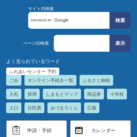
サイト内検索
Googleカスタム検索
ページID検索
よく見られているワード
ふれあいセンター 予約
ごみ
オンライン手続き一覧
ふるさと納税
入札
採用
しまもとマップ
商品券
小学校
人口
住民票
みづまろくん
広報
申請・手続
カレンダー