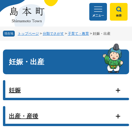
ペ
メ
ー
ニ
ジ
ュ
の
ー
先
を
頭
飛
トップページ
>
分類でさがす
>
子育て・教育
>
妊娠・出産
現在地
で
ば
す
し
本
。
て
文
本
妊娠・出産
文
へ
妊娠
出産・産後