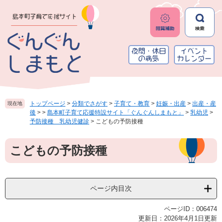
ペ
メ
ー
ニ
ジ
ュ
の
ー
先
を
頭
飛
で
ば
す
し
。
て
本
トップページ
>
分類でさがす
>
子育て・教育
>
妊娠・出産
>
出産・産
現在地
文
後
>
>
島本町子育て応援特設サイト「ぐんぐんしまもと」
>
乳幼児
>
へ
予防接種 乳幼児健診
>
こどもの予防接種
本
こどもの予防接種
文
ページ内目次
ページID：006474
更新日：2026年4月1日更新