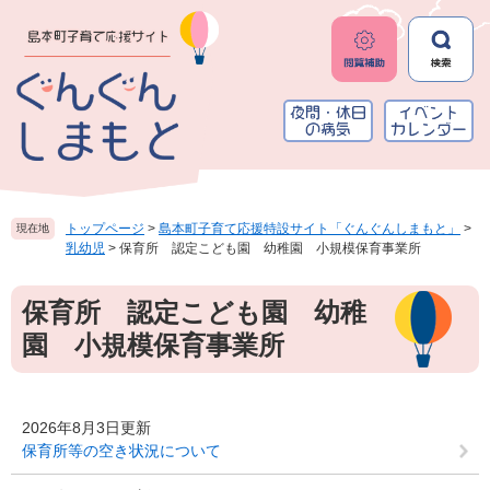
ペ
メ
ー
ニ
ジ
ュ
の
ー
先
を
頭
飛
で
ば
す
し
。
て
本
トップページ
>
島本町子育て応援特設サイト「ぐんぐんしまもと」
>
現在地
文
乳幼児
>
保育所 認定こども園 幼稚園 小規模保育事業所
へ
本
保育所 認定こども園 幼稚
文
園 小規模保育事業所
2026年8月3日更新
保育所等の空き状況について