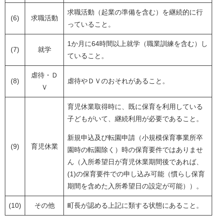
求職活動（起業の準備を含む）を継続的に行
(6)
求職活動
っていること。
1か月に64時間以上就学（職業訓練を含む）し
(7)
就学
ていること。
虐待・Ｄ
(8)
虐待やＤＶのおそれがあること。
Ｖ
育児休業取得時に、既に保育を利用している
子どもがいて、継続利用が必要であること。
新規申込及び転園申請（小規模保育事業所卒
(9)
育児休業
園時の転園除く）時の保育要件ではありませ
ん（入所希望日が育児休業期間後であれば、
(1)の保育要件での申し込み可能（慣らし保育
期間を含めた入所希望日の設定が可能））。
(10)
その他
町長が認める上記に類する状態にあること。