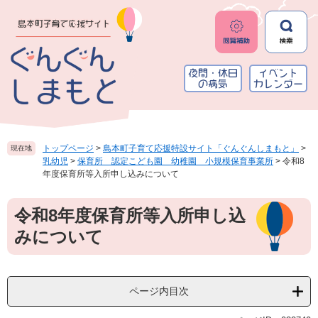
ペ
メ
ー
ニ
ジ
ュ
の
ー
先
を
頭
飛
で
ば
す
し
。
て
本
トップページ
>
島本町子育て応援特設サイト「ぐんぐんしまもと」
>
現在地
文
乳幼児
>
保育所 認定こども園 幼稚園 小規模保育事業所
>
令和8
へ
年度保育所等入所申し込みについて
本
令和8年度保育所等入所申し込
文
みについて
ページ内目次