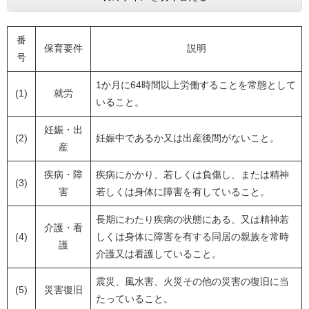
番
保育要件
説明
号
1か月に64時間以上労働することを常態として
(1)
就労
いること。
妊娠・出
(2)
妊娠中であるか又は出産後間がないこと。
産
疾病・障
疾病にかかり、若しくは負傷し、または精神
(3)
害
若しくは身体に障害を有していること。
長期にわたり疾病の状態にある、又は精神若
介護・看
(4)
しくは身体に障害を有する同居の親族を常時
護
介護又は看護していること。
震災、風水害、火災その他の災害の復旧に当
(5)
災害復旧
たっていること。