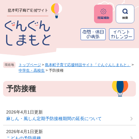
ペ
メ
ー
ニ
ジ
ュ
の
ー
先
を
頭
飛
で
ば
す
し
。
て
本
トップページ
>
島本町子育て応援特設サイト「ぐんぐんしまもと」
>
現在地
文
中学生・高校生
>
予防接種
へ
本
予防接種
文
2026年4月1日更新
麻しん・風しん定期予防接種期間の延長について
2026年4月1日更新
こどもの予防接種