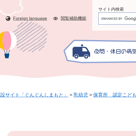
サイト内検索
G
Foreign language
閲覧補助機能
o
o
g
l
e
カ
ス
タ
ム
検
特設サイト「ぐんぐんしまもと」
>
乳幼児
>
保育所 認定こど
索
本