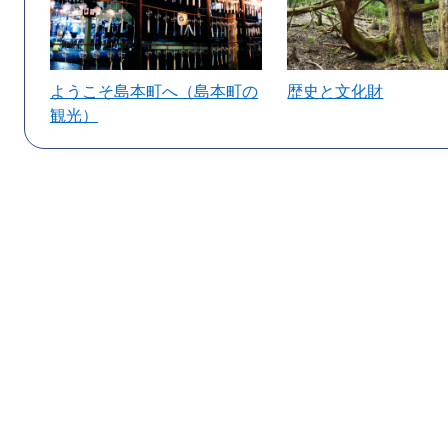
ようこそ島本町へ（島本町の
歴史と文化財
観光）