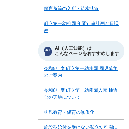
保育所等の入所・待機状況
町立第一幼稚園 年間行事計画と日課
表
AI（人工知能）は
こんなページをおすすめします
令和8年度 町立第一幼稚園 園児募集
のご案内
令和8年度 町立第一幼稚園入園 抽選
会の実施について
幼児教育・保育の無償化
施設型給付を受けない私立幼稚園に