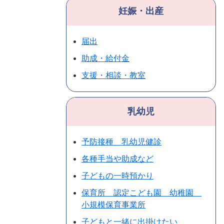
妊娠・出産
届出
助成・給付金
支援・相談・教室
乳幼児
予防接種 乳幼児健診
各種手当や助成など
子どもの一時預かり
保育所 認定こども園 幼稚園
小規模保育事業所
子どもと一緒に出掛けたい