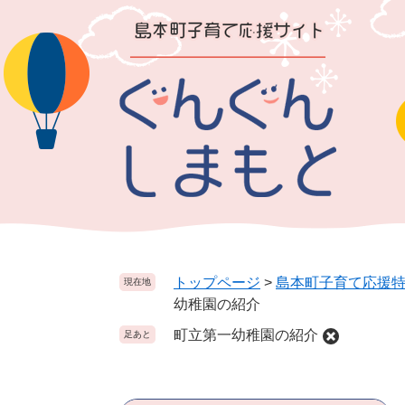
ペ
メ
ー
ニ
ジ
ュ
の
ー
先
を
頭
飛
で
ば
す
し
。
て
本
文
へ
トップページ
>
島本町子育て応援
現在地
幼稚園の紹介
町立第一幼稚園の紹介
足あと