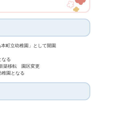
「島本町立幼稚園」として開園
となる
に新築移転 園区変更
幼稚園となる