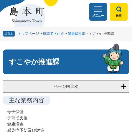
ペ
メ
ー
ニ
ジ
ュ
の
ー
先
を
頭
飛
トップページ
>
組織でさがす
>
健康福祉部
>
すこやか推進課
現在地
で
ば
す
し
本
。
て
文
本
すこやか推進課
文
へ
ページ内目次
主な業務内容
・母子保健
・子育て支援
・健康増進
・感染症予防及び対策