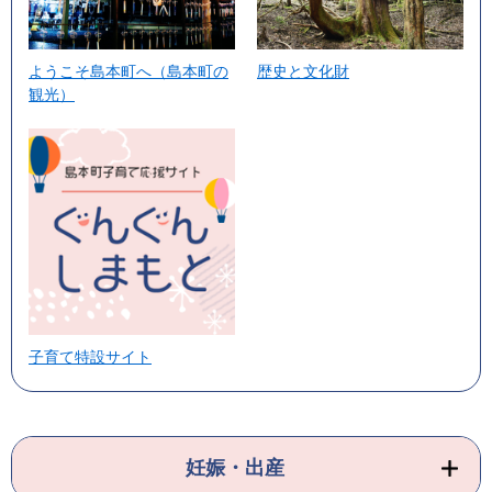
ようこそ島本町へ（島本町の
歴史と文化財
観光）
子育て特設サイト
妊娠・出産