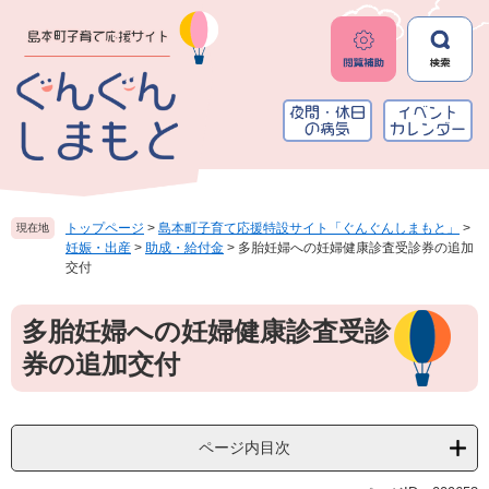
ペ
メ
ー
ニ
ジ
ュ
の
ー
先
を
頭
飛
で
ば
す
し
。
て
本
トップページ
>
島本町子育て応援特設サイト「ぐんぐんしまもと」
>
現在地
文
妊娠・出産
>
助成・給付金
>
多胎妊婦への妊婦健康診査受診券の追加
へ
交付
本
多胎妊婦への妊婦健康診査受診
文
券の追加交付
ページ内目次