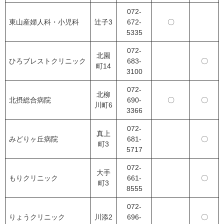
072-
東山産婦人科・小児科
辻子3
672-
〇
5335
072-
北園
ひろブレストクリニック
683-
〇
町14
3100
072-
北柳
北摂総合病院
690-
〇
〇
川町6
3366
072-
真上
みどりヶ丘病院
681-
〇
町3
5717
072-
大手
もりクリニック
661-
〇
町3
8555
072-
りょうクリニック
川添2
696-
〇