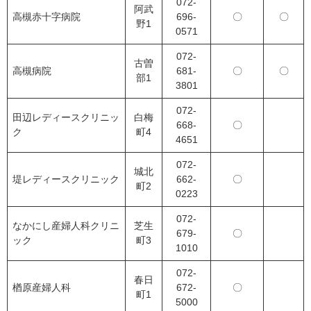
072-
阿武
高槻赤十字病院
696-
〇
〇
野1
0571
072-
古曽
高槻病院
681-
〇
〇
部1
3801
072-
田辺レディースクリニッ
白梅
668-
〇
ク
町4
4651
072-
城北
堤レディースクリニック
662-
〇
町2
0223
072-
なかにし産婦人科クリニ
芝生
679-
〇
ック
町3
1010
072-
春日
楢原産婦人科
672-
〇
町1
5000