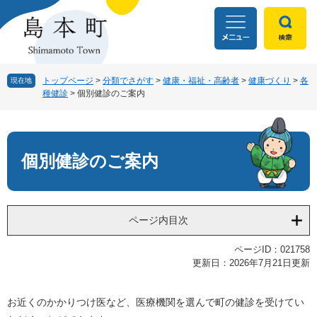
ペ
メ
ー
ニ
ジ
ュ
の
ー
先
を
頭
飛
トップページ
>
分類でさがす
>
健康・福祉・高齢者
>
健康づくり
>
各
現在地
種健診
>
個別健診のご案内
で
ば
す
し
本
。
て
文
本
文
個別健診のご案内
へ
ページ内目次
ページID：021758
更新日：2026年7月21日更新
お近くのかかりつけ医など、医療機関を選んで町の健診を受けてい