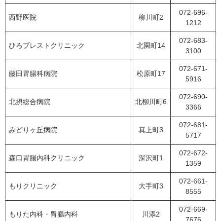
072-696-
西野医院
柳川町2
1212
072-683-
ひろブレストクリニック
北園町14
3100
072-671-
藤田胃腸科病院
松原町17
5916
072-690-
北摂総合病院
北柳川町6
3366
072-681-
みどりヶ丘病院
真上町3
5717
072-672-
森口胃腸内科クリニック
深沢町1
1359
072-661-
もりクリニック
大手町3
8555
072-669-
もりた内科・胃腸内科
川添2
7676