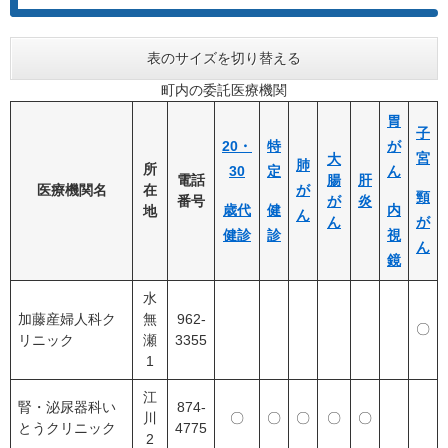
表のサイズを切り替える
町内の委託医療機関
胃
子
20・
特
が
宮
大
肺
所
30
定
ん
電話
腸
肝
医療機関名
在
が
頸
番号
が
炎
歳代
健
内
地
ん
ん
が
健診
診
視
ん
鏡
水
加藤産婦人科ク
無
962-
〇
リニック
瀬
3355
1
江
腎・泌尿器科い
874-
川
〇
〇
〇
〇
〇
とうクリニック
4775
2