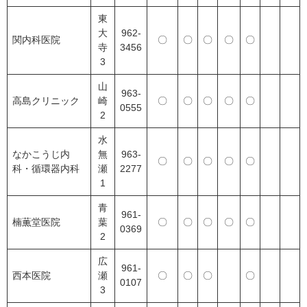
東
大
962-
関内科医院
〇
〇
〇
〇
〇
寺
3456
3
山
963-
高島クリニック
崎
〇
〇
〇
〇
〇
0555
2
水
なかこうじ内
無
963-
〇
〇
〇
〇
〇
科・循環器内科
瀬
2277
1
青
961-
楠薫堂医院
葉
〇
〇
〇
〇
〇
0369
2
広
961-
西本医院
瀬
〇
〇
〇
〇
0107
3