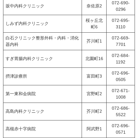
072-690-
坂中内科クリニック
奈佐原2
0296
桜ヶ丘北
072-695-
しみず内科クリニック
町6
3110
白石クリニック整形外科・内科・消化
072-669-
芥川町1
器内科
7701
072-684-
すぎ胃腸内科クリニック
北園町16
1192
072-696-
摂津診療所
富田町3
0505
072-671-
第一東和会病院
宮野町2
1008
072-686-
高島内科クリニック
芥川町2
5522
072-696-
高槻赤十字病院
阿武野1
0571