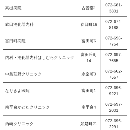
072-681-
高槻病院
古曽部1
3801
072-674-
武田消化器内科
春日町16
8188
072-696-
富田町病院
富田町6
7754
富田丘町
072-697-
内科・消化器内科はしむらクリニック
14
7655
072-662-
中島荘野クリニック
永楽町3
7557
072-696-
なりきよ医院
富田町1
9221
072-697-
南平台かどたクリニック
南平台4
2001
072-696-
西崎クリニック
如是町21
2291