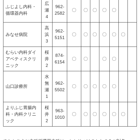
広
ふじよし内科・
962-
瀬
〇
〇
〇
〇
〇
循環器内科
2582
4
高
962-
みなせ病院
浜
〇
〇
〇
〇
〇
〇
5151
3
むらい内科ダイ
桜
874-
アベティスクリ
井
〇
〇
〇
〇
6154
ニック
2
水
無
962-
山口診療所
〇
〇
〇
〇
〇
瀬
5502
1
よりふじ胃腸内
桜
963-
科・内科クリニ
井
〇
〇
〇
〇
〇
〇
1010
ック
2