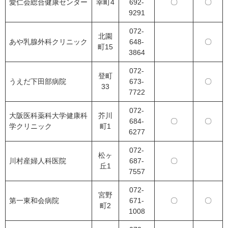
愛仁会総合健康センター
幸町4
692-
〇
〇
9291
072-
北園
あや乳腺外科クリニック
648-
〇
町15
3864
072-
登町
うえだ下田部病院
673-
〇
33
7722
072-
大阪医科薬科大学健康科
芥川
684-
〇
〇
学クリニック
町1
6277
072-
松ヶ
川村産婦人科医院
687-
〇
丘1
7557
072-
宮野
第一東和会病院
671-
〇
〇
町2
1008