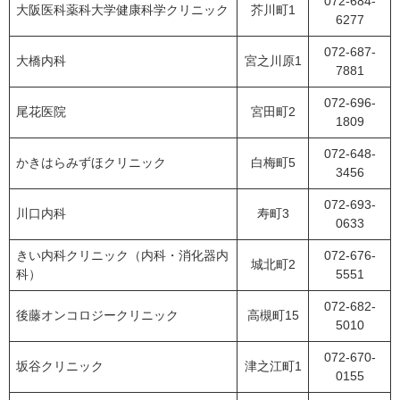
072-684-
大阪医科薬科大学健康科学クリニック
芥川町1
6277
072-687-
大橋内科
宮之川原1
7881
072-696-
尾花医院
宮田町2
1809
072-648-
かきはらみずほクリニック
白梅町5
3456
072-693-
川口内科
寿町3
0633
きい内科クリニック（内科・消化器内
072-676-
城北町2
科）
5551
072-682-
後藤オンコロジークリニック
高槻町15
5010
072-670-
坂谷クリニック
津之江町1
0155