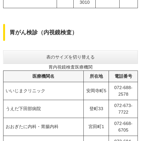
3010
胃がん検診（内視鏡検査）
表のサイズを切り替える
胃内視鏡検査医療機関
医療機関名
所在地
電話番号
072-688-
いいじまクリニック
安岡寺町5
2578
072-673-
うえだ下田部病院
登町33
7722
072-668-
おおぎたに内科・胃腸内科
宮田町1
6705