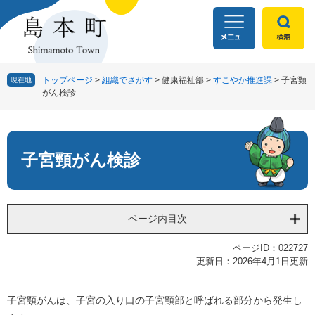
ペ
メ
ー
ニ
ジ
ュ
の
ー
先
を
頭
飛
トップページ
>
組織でさがす
>
健康福祉部
>
すこやか推進課
>
子宮頸
現在地
がん検診
で
ば
す
し
本
。
て
文
本
文
子宮頸がん検診
へ
ページ内目次
ページID：022727
更新日：2026年4月1日更新
子宮頸がんは、子宮の入り口の子宮頸部と呼ばれる部分から発生し