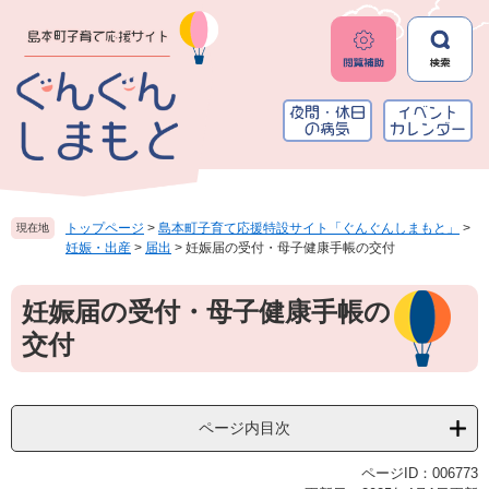
ペ
メ
ー
ニ
ジ
ュ
の
ー
先
を
頭
飛
で
ば
す
し
。
て
本
トップページ
>
島本町子育て応援特設サイト「ぐんぐんしまもと」
>
現在地
文
妊娠・出産
>
届出
>
妊娠届の受付・母子健康手帳の交付
へ
本
妊娠届の受付・母子健康手帳の
文
交付
ページ内目次
ページID：006773