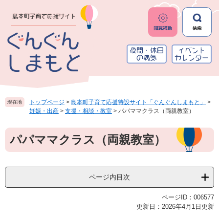
ペ
メ
ー
ニ
ジ
ュ
の
ー
先
を
頭
飛
で
ば
す
し
。
て
本
トップページ
>
島本町子育て応援特設サイト「ぐんぐんしまもと」
>
現在地
文
妊娠・出産
>
支援・相談・教室
>
パパママクラス（両親教室）
へ
本
パパママクラス（両親教室）
文
ページ内目次
ページID：006577
更新日：2026年4月1日更新