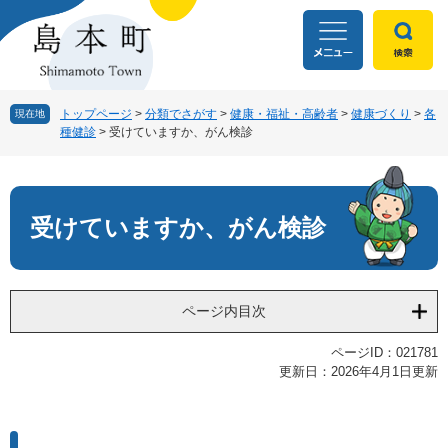
ペ
メ
ー
ニ
ジ
ュ
の
ー
先
を
頭
飛
トップページ
>
分類でさがす
>
健康・福祉・高齢者
>
健康づくり
>
各
現在地
種健診
>
受けていますか、がん検診
で
ば
す
し
本
。
て
文
本
文
受けていますか、がん検診
へ
ページ内目次
ページID：021781
更新日：2026年4月1日更新