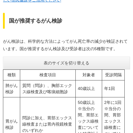
しい住民健診をご活用ください
国が推奨するがん検診
がん検診は、科学的な方法によってがん死亡率の減少が検証されて
います。国が推奨するがん検診及び受診者は次の5種類です。
表のサイズを切り替える
種類
検査項目
対象者
受診間隔
肺がん
質問（問診）、胸部エック
40歳以上
年1回
検診
ス線検査及び喀痰細胞診
50歳以上
2年に1回
※当分の
※当分の
間、胃部エ
間、胃部
問診に加え、胃部エックス
胃がん
ックス線検
エックス
線検査または胃内視鏡検査
検診
査について
線検査に
のいずれか