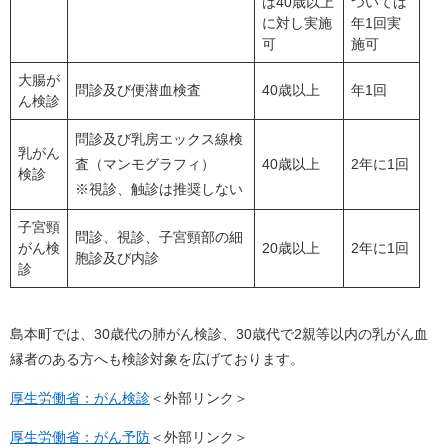
は40歳以上
ついては
に対し実施
年1回実
可
施可
大腸が
問診及び便潜血検査
40歳以上
年1回
ん検診
問診及び乳房エックス線検
乳がん
査（マンモグラフィ）
40歳以上
2年に1回
検診
※視診、触診は推奨しない
子宮頸
問診、視診、子宮頸部の細
がん検
20歳以上
2年に1回
胞診及び内診
診
島本町では、30歳代の肺がん検診、30歳代で2親等以内の乳がん血
縁者のある方へも検診対象を広げております。
厚生労働省：がん検診
＜外部リンク＞
厚生労働省：がん予防
＜外部リンク＞