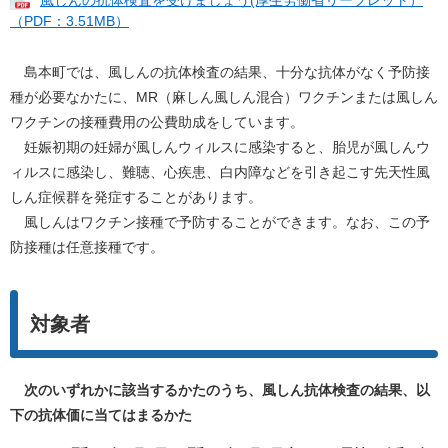
風しんの抗体検査を受けましょう(厚生労働省リーフレット）
（PDF：3.51MB）
島本町では、風しんの抗体検査の結果、十分な抗体がなく予防接
種が必要なかたに、MR（麻しん風しん混合）ワクチンまたは風しん
ワクチンの接種費用の公費助成をしています。
妊娠初期の妊婦が風しんウィルスに感染すると、胎児が風しんウ
ィルスに感染し、難聴、心疾患、白内障などを引き起こす先天性風
しん症候群を発症することがあります。
風しんはワクチン接種で予防することができます。なお、この予
防接種は任意接種です。
対象者
次のいずれかに該当するかたのうち、風しん抗体検査の結果、以
下の抗体価に当てはまるかた