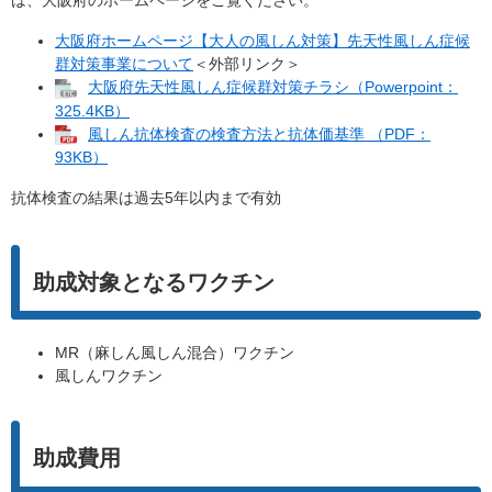
は、大阪府のホームページをご覧ください。
大阪府ホームページ【大人の風しん対策】先天性風しん症候
群対策事業について
＜外部リンク＞
大阪府先天性風しん症候群対策チラシ（Powerpoint：
325.4KB）
風しん抗体検査の検査方法と抗体価基準 （PDF：
93KB）
抗体検査の結果は過去5年以内まで有効
助成対象となるワクチン
MR（麻しん風しん混合）ワクチン
風しんワクチン
助成費用