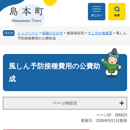
ペ
メ
ー
ニ
ジ
ュ
の
ー
先
を
頭
飛
トップページ
>
組織でさがす
>
健康福祉部
>
すこやか推進課
>
風しん
現在地
予防接種費用の公費助成
で
ば
す
し
本
。
て
文
本
文
風しん予防接種費用の公費助
へ
成
ページ内目次
ページID：006623
更新日：2026年5月1日更新