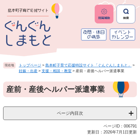
ペ
メ
ー
ニ
ジ
ュ
の
ー
先
を
頭
飛
で
ば
す
し
。
て
本
トップページ
>
島本町子育て応援特設サイト「ぐんぐんしまもと」
>
現在地
文
妊娠・出産
>
支援・相談・教室
>
産前・産後ヘルパー派遣事業
へ
本
産前・産後ヘルパー派遣事業
文
ページ内目次
ページID：006791
更新日：2026年7月1日更新