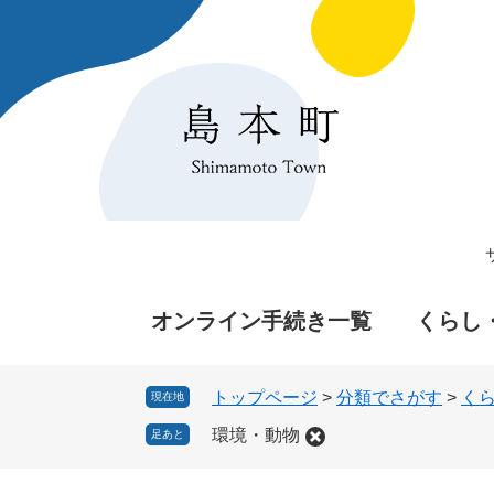
ペ
メ
ー
ニ
ジ
ュ
の
ー
先
を
頭
飛
で
ば
す
し
。
て
本
文
へ
オンライン手続き一覧
くらし
トップページ
>
分類でさがす
>
く
現在地
環境・動物
足あと