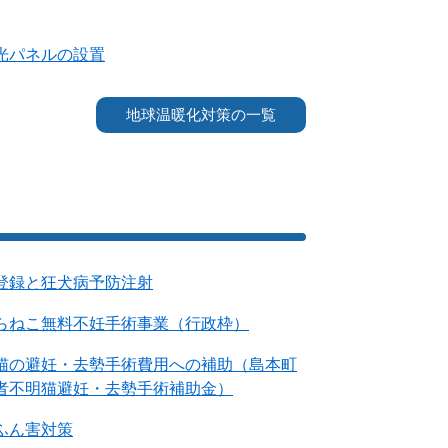
光パネルの設置
地球温暖化対策の一覧
登録と狂犬病予防注射
らねこ無料不妊手術事業（行政枠）
猫の避妊・去勢手術費用への補助（島本町
者不明猫避妊・去勢手術補助金）
ふん害対策