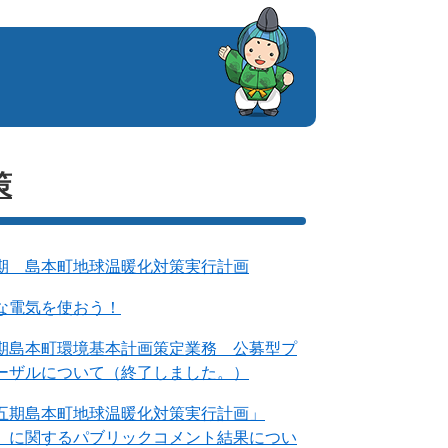
策
期 島本町地球温暖化対策実行計画
な電気を使おう！
期島本町環境基本計画策定業務 公募型プ
ーザルについて（終了しました。）
五期島本町地球温暖化対策実行計画」
）に関するパブリックコメント結果につい