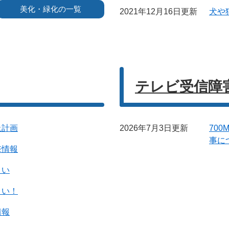
美化・緑化の一覧
2021年12月16日更新
犬や
テレビ受信障
止計画
2026年7月3日更新
70
事に
撃情報
さい
さい！
情報