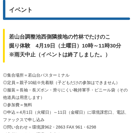
イベント
若山台調整池西側隣接地の竹林でたけのこ
掘り体験 4月19日（土曜日）10時～11時30分
※雨天中止（イベントは終了しました。）
◎集合場所＝若山台バスターミナル
◎定員＝親子10組※先着順（子どもだけの参加はできません）
◎服装＝長袖・長ズボン・滑りにくい靴持軍手・ビニール袋（その
他道具は用意します）
◎参加費＝無料
◎申込＝4月1日（火曜日）～11日（金曜日）に環境課窓口、電話、
ファックスで申し込み
◎問い合わせ＝環境課962・2863 FAX 961・6298