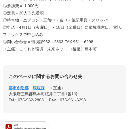
◎参加費＝ 1,000円
​◎定員＝20人※先着順
◎持ち物＝エプロン・三角巾・布巾・筆記用具・スリッパ
◎申込＝4月1日（火曜日）～18日（金曜日）に環境課窓口、電話、
ファックスで申し込み
◎問い合わせ＝環境課962・2863 FAX 961・6298
〈主催〉しまもと環境・未来ネット 〈後援〉島本町
このページに関するお問い合わせ先
都市創造部
環境課
直通
大阪府三島郡島本町桜井二丁目1番1号
Tel：075-962-2863
Fax：075-961-6298