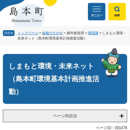
ペ
メ
ー
ニ
ジ
ュ
の
ー
先
を
頭
飛
トップページ
>
組織でさがす
>
都市創造部
>
環境課
>
しまもと環境・
現在地
未来ネット（島本町環境基本計画推進活動）
で
ば
す
し
本
。
て
文
本
文
しまもと環境・未来ネット
へ
（島本町環境基本計画推進活
動）
ページ内目次
ページID：001478