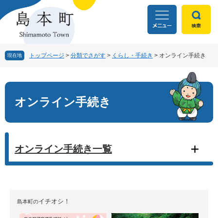
ペ
メ
ー
ニ
ジ
ュ
の
ー
先
を
頭
飛
トップページ
>
分類でさがす
>
くらし・手続き
>
オンライン手続き
現在地
で
ば
す
し
本
。
て
文
本
オンライン手続き
文
へ
オンライン手続き一覧
イチオシ！
島本町の