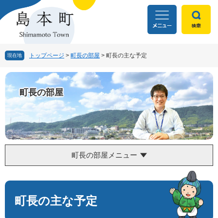
ペ
メ
ー
ニ
ジ
ュ
の
ー
先
を
頭
飛
トップページ
>
町長の部屋
>
町長の主な予定
現在地
で
ば
す
し
。
て
町長の部屋
本
文
へ
町長の部屋メニュー
本
文
町長の主な予定