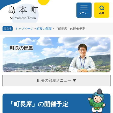
ペ
メ
ー
ニ
ジ
ュ
の
ー
先
を
頭
飛
トップページ
>
町長の部屋
>
「町長席」の開催予定
現在地
で
ば
す
し
。
て
町長の部屋
本
文
へ
町長の部屋メニュー
本
文
「町長席」の開催予定