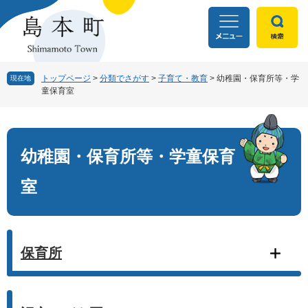
ペ
メ
ー
ニ
ジ
ュ
の
ー
先
を
頭
飛
トップページ
>
分類でさがす
>
子育て・教育
>
幼稚園・保育所等・学
現在地
童保育室
で
ば
す
し
本
。
て
文
本
文
幼稚園・保育所等・学童保育
へ
室
保育所