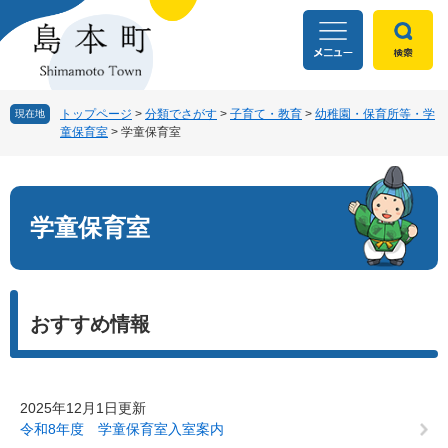
ペ
メ
ー
ニ
ジ
ュ
の
ー
先
を
頭
飛
トップページ
>
分類でさがす
>
子育て・教育
>
幼稚園・保育所等・学
現在地
童保育室
>
学童保育室
で
ば
す
し
本
。
て
文
本
文
学童保育室
へ
おすすめ情報
2025年12月1日更新
令和8年度 学童保育室入室案内