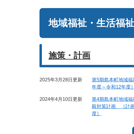
本
文
地域福祉・生活福
施策・計画
2025年3月28日更新
第5期島本町地域福
年度～令和12年度
2024年4月10日更新
第4期島本町地域福
殺対策計画 ［計
度］