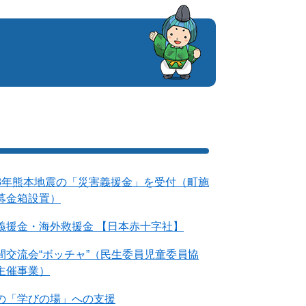
8年熊本地震の「災害義援金」を受付（町施
募金箱設置）
義援金・海外救援金 【日本赤十字社】
間交流会“ボッチャ”（民生委員児童委員協
主催事業）
の「学びの場」への支援