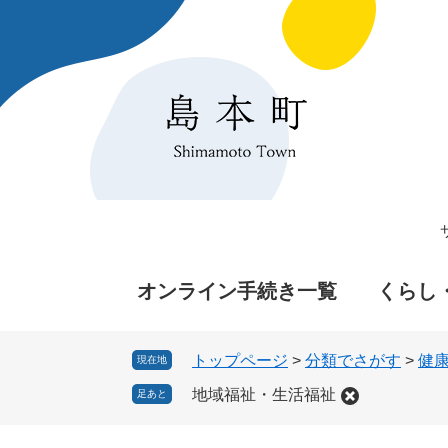
ペ
メ
ー
ニ
ジ
ュ
の
ー
先
を
頭
飛
で
ば
す
し
。
て
本
文
へ
オンライン手続き一覧
くらし
トップページ
>
分類でさがす
>
健
現在地
地域福祉・生活福祉
足あと