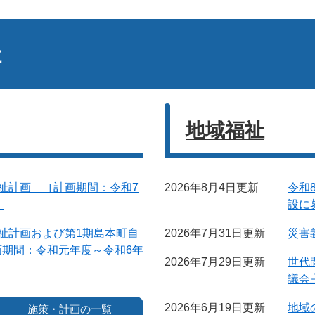
祉
地域福祉
祉計画 ［計画期間：令和7
2026年8月4日更新
令和
］
設に
祉計画および第1期島本町自
2026年7月31日更新
災害
画期間：令和元年度～令和6年
2026年7月29日更新
世代
議会
2026年6月19日更新
地域
施策・計画の一覧