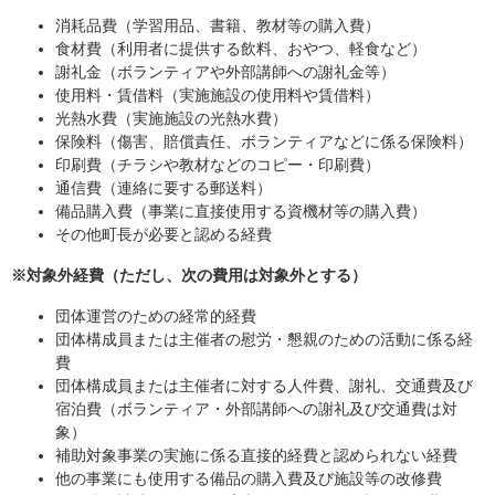
消耗品費（学習用品、書籍、教材等の購入費）
食材費（利用者に提供する飲料、おやつ、軽食など）
謝礼金（ボランティアや外部講師への謝礼金等）
使用料・賃借料（実施施設の使用料や賃借料）
光熱水費（実施施設の光熱水費）
保険料（傷害、賠償責任、ボランティアなどに係る保険料）
印刷費（チラシや教材などのコピー・印刷費）
通信費（連絡に要する郵送料）
備品購入費（事業に直接使用する資機材等の購入費）
その他町長が必要と認める経費
※対象外経費（ただし、次の費用は対象外とする）
団体運営のための経常的経費
団体構成員または主催者の慰労・懇親のための活動に係る経
費
団体構成員または主催者に対する人件費、謝礼、交通費及び
宿泊費（ボランティア・外部講師への謝礼及び交通費は対
象）
補助対象事業の実施に係る直接的経費と認められない経費
他の事業にも使用する備品の購入費及び施設等の改修費