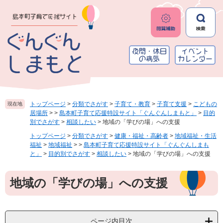
ペ
メ
ー
ニ
ジ
ュ
の
ー
先
を
頭
飛
で
ば
す
し
。
て
本
トップページ
>
分類でさがす
>
子育て・教育
>
子育て支援
>
こどもの
現在地
文
居場所
>
>
島本町子育て応援特設サイト「ぐんぐんしまもと」
>
目的
へ
別でさがす
>
相談したい
>
地域の「学びの場」への支援
トップページ
>
分類でさがす
>
健康・福祉・高齢者
>
地域福祉・生活
福祉
>
地域福祉
>
>
島本町子育て応援特設サイト「ぐんぐんしまも
と」
>
目的別でさがす
>
相談したい
>
地域の「学びの場」への支援
本
地域の「学びの場」への支援
文
ページ内目次