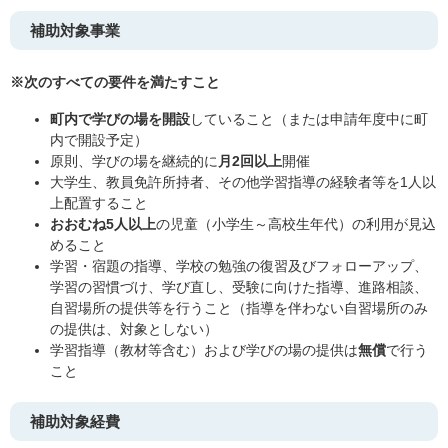
補助対象事業
※次のすべての要件を満たすこと
町内で学びの場を開設
していること（または申請年度中に町
内で開設予定）
原則、学びの場を継続的に
月2回以上
開催
大学生、教員免許所持者、その他学習指導の経験者等を1人以
上配置すること
おおむね5人以上
の児童（小学生～高校生年代）の利用が見込
めること
学習・宿題の指導、学校の勉強の復習及びフォローアップ、
学習の習慣づけ、学び直し、受験に向けた指導、進路相談、
自習場所の提供等を行うこと（指導を伴わない自習場所のみ
の提供は、対象としない）
学習指導（教材等含む）および学びの場の提供は
無償
で行う
こと
補助対象経費