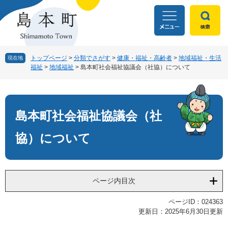
ペ
メ
ー
ニ
ジ
ュ
の
ー
先
を
頭
飛
トップページ
>
分類でさがす
>
健康・福祉・高齢者
>
地域福祉・生活
現在地
福祉
>
地域福祉
>
島本町社会福祉協議会（社協）について
で
ば
す
し
本
。
て
文
本
文
島本町社会福祉協議会（社
へ
協）について
ページ内目次
ページID：024363
更新日：2025年6月30日更新