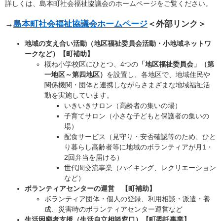
詳しくは、島本町社会福祉協議会のホームページをご覧ください。
→
島本町社会福祉協議会ホームページ
＜外部リンク＞
地域の支え合い活動（地区福祉委員会活動・小地域ネットワ
ークなど）【町補助】
概ね小学校区にひとつ、4つの
「地区福祉委員会」（第
一地区～第四地区）
を設置し、各地区で、地域住民や
関係機関・団体と連携しながらさまざまな地域福祉活
動を実施しています。
いきいきサロン（高齢者の集いの場）
子育てサロン（小さな子どもと保護者の集いの
場）
配食サービス（見守り・安否確認等のため、ひと
り暮らし高齢者等に地域のボランティアが月1・
2回弁当を届ける）
世代間交流事業（ハイキング、レクリエーション
など）
ボランティアセンターの運営 【町補助】
ボランティア団体・個人の登録、利用相談・派遣・養
成、災害時のボランティアセンター運営など
生活困窮者支援（生活自立相談窓口）【町委託事業】