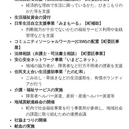
経済的な理由で生活に困っているかた、ひきこもりの
かた等を支援
生活福祉資金の貸付
日常生活自立支援事業「みまもーる」【町補助】
​判断能力が十分でないかたの福祉サービス利用や金銭
管理などを支援
コミュニティソーシャルワーカー(CSW)の配置【町委託事
業】
法律相談（弁護士・司法書士相談）【町委託事業】​
安心安全ネットワーク事業「いまどこネット」​
地域の協力者が、障害者など行方不明者の捜索を支援
住民支え合い生活援助事業「たのむ和」
ごみ出し・草抜きなどの生活援助を、有償ボランティ
アが行う
介護・福祉サービスの実施
障害者ヘルパー派遣、産前・産後ヘルパー派遣等
地域貢献連絡会の開催​
町内で社会福祉事業を行う事業所が参画し、地域社会
の課題に取り組むための連携会議
社協まつりの開催
献血の実施