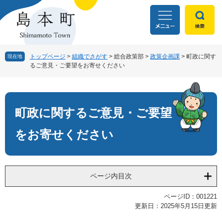
ペ
メ
ー
ニ
ジ
ュ
の
ー
先
を
頭
飛
トップページ
>
組織でさがす
>
総合政策部
>
政策企画課
>
町政に関す
現在地
るご意見・ご要望をお寄せください
で
ば
す
し
本
。
て
文
本
文
町政に関するご意見・ご要望
へ
をお寄せください
ページ内目次
ページID：001221
更新日：2025年5月15日更新