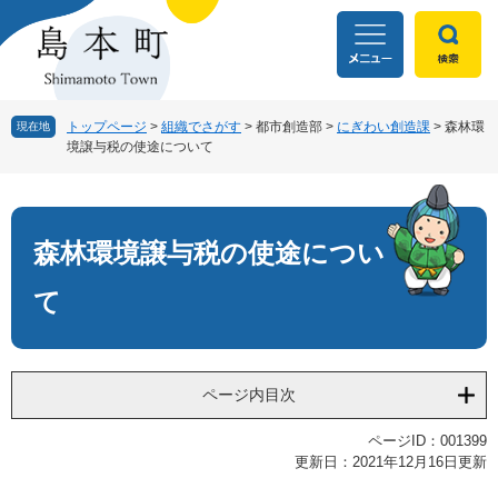
ペ
メ
ー
ニ
ジ
ュ
の
ー
先
を
頭
飛
トップページ
>
組織でさがす
>
都市創造部
>
にぎわい創造課
>
森林環
現在地
境譲与税の使途について
で
ば
す
し
本
。
て
文
本
文
森林環境譲与税の使途につい
へ
て
ページ内目次
ページID：001399
更新日：2021年12月16日更新