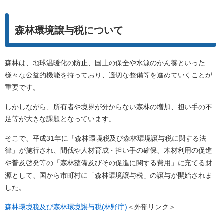
森林環境譲与税について
森林は、地球温暖化の防止、国土の保全や水源のかん養といった
様々な公益的機能を持っており、適切な整備等を進めていくことが
重要です。
しかしながら、所有者や境界が分からない森林の増加、担い手の不
足等が大きな課題となっています。
そこで、平成31年に「森林環境税及び森林環境譲与税に関する法
律」が施行され、間伐や人材育成・担い手の確保、木材利用の促進
や普及啓発等の「森林整備及びその促進に関する費用」に充てる財
源として、国から市町村に「森林環境譲与税」の譲与が開始されま
した。
森林環境税及び森林環境譲与税(林野庁)
＜外部リンク＞