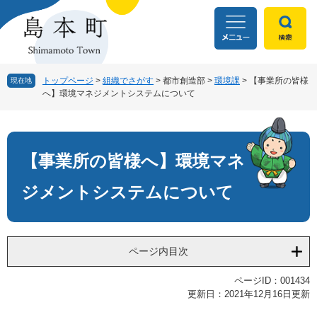
ペ
メ
ー
ニ
ジ
ュ
の
ー
先
を
頭
飛
トップページ
>
組織でさがす
>
都市創造部
>
環境課
>
【事業所の皆様
現在地
へ】環境マネジメントシステムについて
で
ば
す
し
本
。
て
文
本
文
【事業所の皆様へ】環境マネ
へ
ジメントシステムについて
ページ内目次
ページID：001434
更新日：2021年12月16日更新