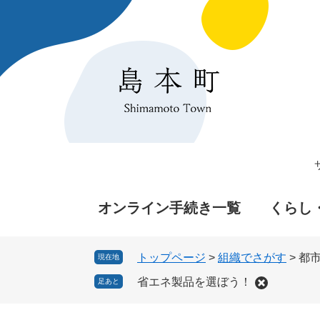
ペ
メ
ー
ニ
ジ
ュ
の
ー
先
を
頭
飛
で
ば
す
し
。
て
本
文
へ
オンライン手続き一覧
くらし
トップページ
>
組織でさがす
>
都
現在地
省エネ製品を選ぼう！
足あと