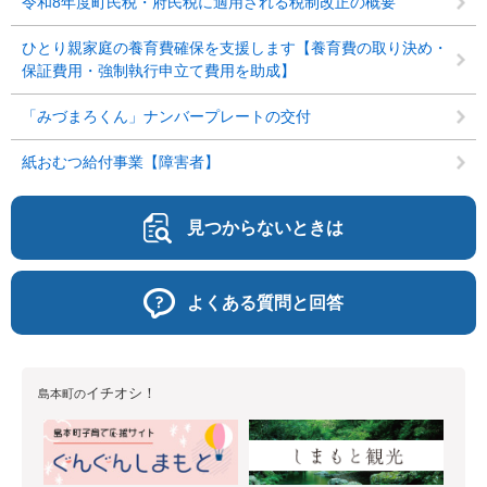
令和8年度町民税・府民税に適用される税制改正の概要
ひとり親家庭の養育費確保を支援します【養育費の取り決め・
保証費用・強制執行申立て費用を助成】
「みづまろくん」ナンバープレートの交付
紙おむつ給付事業【障害者】
見つからないときは
よくある質問と回答
イチオシ！
島本町の