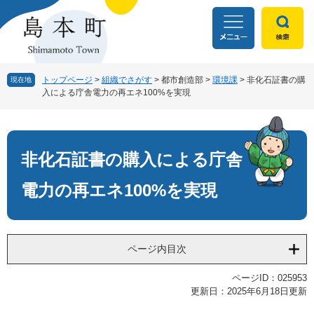
ペ
メ
ー
ニ
ジ
ュ
の
ー
先
を
頭
飛
トップページ
>
組織でさがす
>
都市創造部
>
環境課
>
非化石証書の購
現在地
入による庁舎電力の再エネ100%を実現
で
ば
す
し
本
。
て
文
本
文
非化石証書の購入による庁舎
へ
電力の再エネ100%を実現
ページ内目次
ページID：025953
更新日：2025年6月18日更新