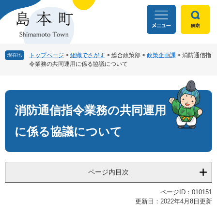
ペ
メ
ー
ニ
ジ
ュ
の
ー
先
を
頭
飛
トップページ
>
組織でさがす
>
総合政策部
>
政策企画課
>
消防通信指
現在地
令業務の共同運用に係る協議について
で
ば
す
し
本
。
て
文
本
文
消防通信指令業務の共同運用
へ
に係る協議について
ページ内目次
ページID：010151
更新日：2022年4月8日更新