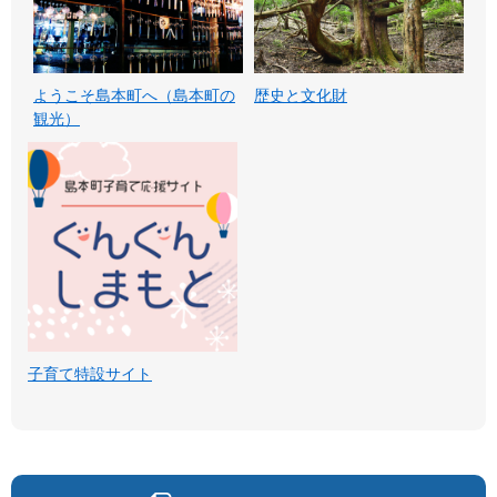
ようこそ島本町へ（島本町の
歴史と文化財
観光）
子育て特設サイト