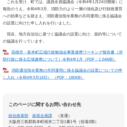
これを受け、町では、議員全員協議会（令和4年1月24日開催）に
報告のうえ、令和4年3月、消防力のより一層の強化及び行財政運営
への効果などを踏まえ、消防通信指令業務の共同運用に係る協議会
の設置に向けた申し入れを行いました。
現在、地方自治法に基づく協議会の設置に向け、規約等について
の協議を行っています。
高槻市・島本町広域行政勉強会事業連携ワーキング報告書（消
防行政に係る広域連携について）令和4年1月（PDF：1.04MB）
消防通信指令業務の共同運用に係る協議会の設置についての申
し入れ（令和4年3月18日） （PDF：180KB）
このページに関するお問い合わせ先
総合政策部
政策企画課
直通
大阪府三島郡島本町桜井二丁目1番1号（役場3階）