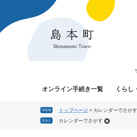
ペ
メ
ー
ニ
ジ
ュ
の
ー
先
を
頭
飛
で
ば
す
し
。
て
本
文
へ
オンライン手続き一覧
くらし
トップページ
>
カレンダーでさが
現在地
カレンダーでさがす
足あと