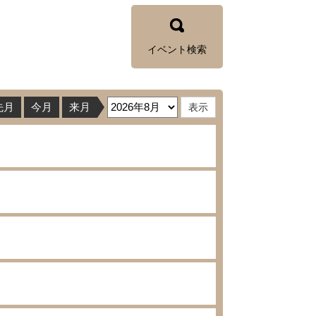
イベント検索
先月
今月
来月