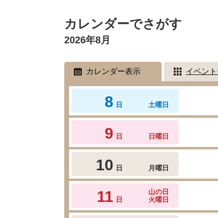
本
文
カレンダーでさがす
2026年8月
カレンダー表示
イベント
8
日
土曜日
9
日
日曜日
10
日
月曜日
11
山の日
日
火曜日