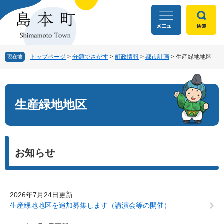
ペ
メ
ー
ニ
ジ
ュ
の
ー
先
を
頭
飛
トップページ
>
分類でさがす
>
町政情報
>
都市計画
>
生産緑地地区
現在地
で
ば
す
し
本
。
て
文
本
生産緑地地区
文
へ
お知らせ
2026年7月24日更新
生産緑地地区を追加募集します（講演会等の開催）