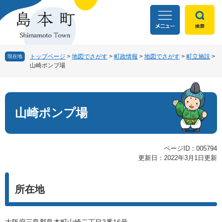
ペ
メ
ー
ニ
ジ
ュ
の
ー
先
を
頭
飛
トップページ
>
地図でさがす
>
町政情報
>
地図でさがす
>
町立施設
>
現在地
山崎ポンプ場
で
ば
す
し
本
。
て
文
本
文
山崎ポンプ場
へ
ページID：005794
更新日：2022年3月1日更新
所在地