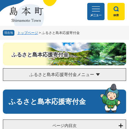
ペ
メ
ー
ニ
ジ
ュ
の
ー
先
を
頭
飛
トップページ
>
ふるさと島本応援寄付金
現在地
で
ば
す
し
。
て
ふるさと島本応援寄付金
本
文
へ
ふるさと島本応援寄付金メニュー
本
文
ふるさと島本応援寄付金
ページ内目次