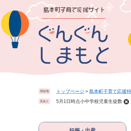
ペ
メ
ー
ニ
ジ
ュ
の
ー
先
を
頭
飛
で
ば
す
し
。
て
本
文
へ
トップページ
>
島本町子育て応援
現在地
5月1日時点小中学校児童生徒数
足あと
妊娠・出産