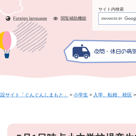
サイト内検索
G
Foreign language
閲覧補助機能
o
o
g
l
e
カ
ス
タ
ム
検
特設サイト「ぐんぐんしまもと」
>
小学生
>
入学、転校、校区
索
本
文