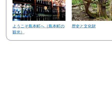
ようこそ島本町へ（島本町の
歴史と文化財
観光）