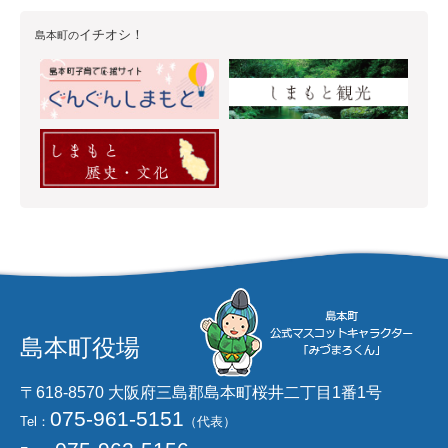
イチオシ！
島本町の
島本町役場
〒618-8570 大阪府三島郡島本町桜井二丁目1番1号
075-961-5151
Tel：
（代表）