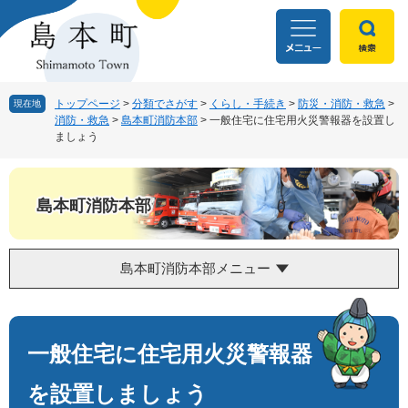
ペ
メ
ー
ニ
ジ
ュ
の
ー
先
を
頭
飛
トップページ
>
分類でさがす
>
くらし・手続き
>
防災・消防・救急
>
現在地
消防・救急
>
島本町消防本部
>
一般住宅に住宅用火災警報器を設置し
で
ば
ましょう
す
し
。
て
本
文
島本町消防本部
へ
島本町消防本部メニュー
本
文
一般住宅に住宅用火災警報器
を設置しましょう