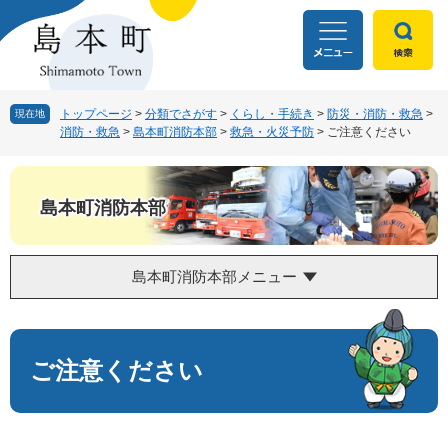
ペ
メ
ー
ニ
ジ
ュ
の
ー
先
を
頭
飛
トップページ
>
分類でさがす
>
くらし・手続き
>
防災・消防・救急
>
現在地
消防・救急
>
島本町消防本部
>
救急・火災予防
>
ご注意ください
で
ば
す
し
。
て
本
島本町消防本部
文
へ
島本町消防本部メニュー
本
文
ご注意ください