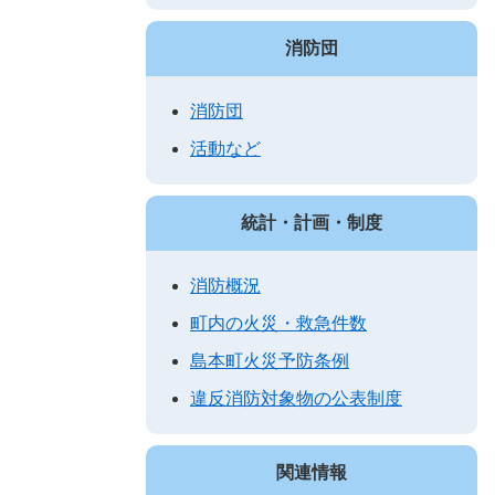
消防団
消防団
活動など
統計・計画・制度
消防概況
町内の火災・救急件数
島本町火災予防条例
違反消防対象物の公表制度
関連情報