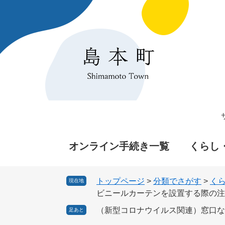
ペ
メ
ー
ニ
ジ
ュ
の
ー
先
を
頭
飛
で
ば
す
し
。
て
本
文
へ
オンライン手続き一覧
くらし
トップページ
>
分類でさがす
>
く
現在地
ビニールカーテンを設置する際の注
（新型コロナウイルス関連）窓口な
足あと