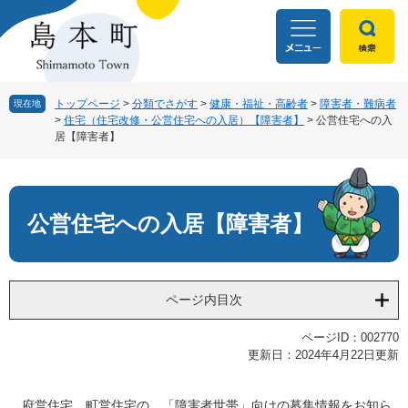
ペ
メ
ー
ニ
ジ
ュ
の
ー
先
を
頭
飛
トップページ
>
分類でさがす
>
健康・福祉・高齢者
>
障害者・難病者
現在地
>
住宅（住宅改修・公営住宅への入居）【障害者】
>
公営住宅への入
で
ば
居【障害者】
す
し
。
て
本
本
文
文
公営住宅への入居【障害者】
へ
ページ内目次
ページID：002770
更新日：2024年4月22日更新
府営住宅、町営住宅の、「障害者世帯」向けの募集情報をお知ら