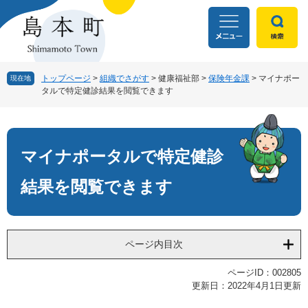
ペ
メ
ー
ニ
ジ
ュ
の
ー
先
を
頭
飛
トップページ
>
組織でさがす
>
健康福祉部
>
保険年金課
>
マイナポー
現在地
タルで特定健診結果を閲覧できます
で
ば
す
し
本
。
て
文
本
文
マイナポータルで特定健診
へ
結果を閲覧できます
ページ内目次
ページID：002805
更新日：2022年4月1日更新