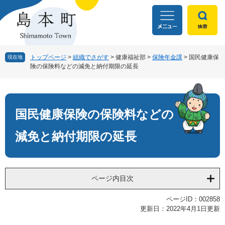
ペ
メ
ー
ニ
ジ
ュ
の
ー
先
を
頭
飛
トップページ
>
組織でさがす
>
健康福祉部
>
保険年金課
>
国民健康保
現在地
険の保険料などの減免と納付期限の延長
で
ば
す
し
本
。
て
文
本
文
国民健康保険の保険料などの
へ
減免と納付期限の延長
ページ内目次
ページID：002858
更新日：2022年4月1日更新