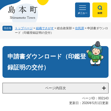
ペ
メ
ー
ニ
ジ
ュ
の
ー
先
を
頭
飛
トップページ
>
組織でさがす
>
総合政策部
>
住民課
>
申請書ダウンロ
現在地
ード（印鑑登録証明の交付）
で
ば
す
し
本
。
て
文
本
文
申請書ダウンロード（印鑑登
へ
録証明の交付）
ページ内目次
ページID：002143
更新日：2026年5月1日更新