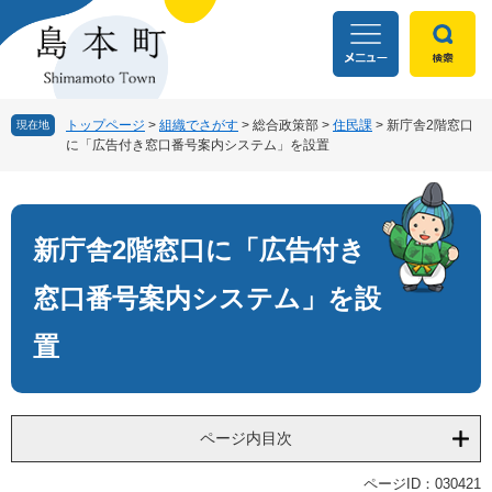
ペ
メ
ー
ニ
ジ
ュ
の
ー
先
を
頭
飛
トップページ
>
組織でさがす
>
総合政策部
>
住民課
>
新庁舎2階窓口
現在地
に「広告付き窓口番号案内システム」を設置
で
ば
す
し
本
。
て
文
本
文
新庁舎2階窓口に「広告付き
へ
窓口番号案内システム」を設
置
ページ内目次
ページID：030421