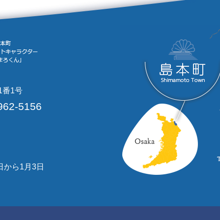
1番1号
962-5156
日から1月3日