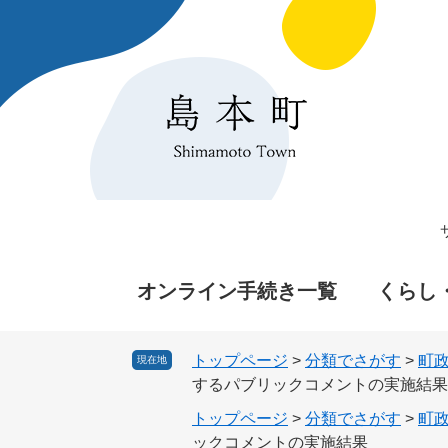
ペ
メ
ー
ニ
ジ
ュ
の
ー
先
を
頭
飛
で
ば
す
し
。
て
本
文
へ
オンライン手続き一覧
くらし
トップページ
>
分類でさがす
>
町
現在地
するパブリックコメントの実施結果
トップページ
>
分類でさがす
>
町
ックコメントの実施結果