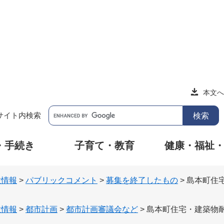
本文へ
サイト内検索
・手続き
子育て・教育
健康・福祉
政情報
>
パブリックコメント
>
募集を終了したもの
>
島本町住
政情報
>
都市計画
>
都市計画審議会など
>
島本町住宅・建築物